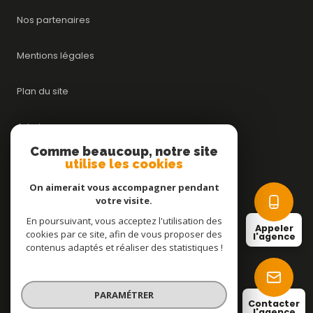
Nos partenaires
Mentions légales
Plan du site
Admin
Comme beaucoup, notre site
utilise les cookies
Nos honoraires
On aimerait vous accompagner pendant
Politique RGPD
votre visite.
En poursuivant, vous acceptez l'utilisation des
Appeler
cookies par ce site, afin de vous proposer des
Cookies
l'agence
contenus adaptés et réaliser des statistiques !
© 2026 | Tous droits réservés
PARAMÉTRER
Contacter
l'agence