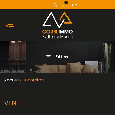
0
Fr
Menu
agence
Filtrer
acheter
vendre
Accueil
Honoraires
louer
contact
VENTE