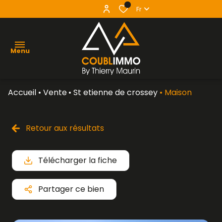
0
Fr
Menu
Accueil
Vente
St etienne de crossey
Maison
agence
acheter
Retour aux résultats
vendre
Télécharger la fiche
louer
contact
Partager ce bien