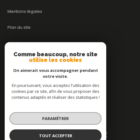
Mentions légales
Plan du site
Admin
Comme beaucoup, notre site
utilise les cookies
Nos honoraires
On aimerait vous accompagner pendant
Politique RGPD
votre visite.
En poursuivant, vous acceptez l'utilisation des
cookies par ce site, afin de vous proposer des
Cookies
contenus adaptés et réaliser des statistiques !
© 2026 | Tous droits réservés
PARAMÉTRER
Réalisé par
TOUT ACCEPTER