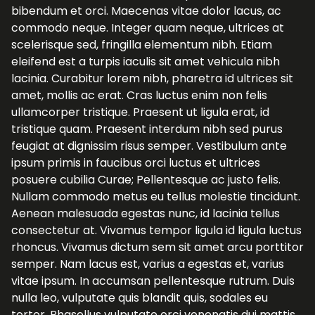
bibendum et orci. Maecenas vitae dolor lacus, ac
commodo neque. Integer quam neque, ultrices at
scelerisque sed, fringilla elementum nibh. Etiam
eleifend est a turpis iaculis sit amet vehicula nibh
lacinia. Curabitur lorem nibh, pharetra id ultrices sit
amet, mollis ac erat. Cras luctus enim non felis
ullamcorper tristique. Praesent ut ligula erat, id
tristique quam. Praesent interdum nibh sed purus
feugiat at dignissim risus semper. Vestibulum ante
ipsum primis in faucibus orci luctus et ultrices
posuere cubilia Curae; Pellentesque ac justo felis.
Nullam commodo metus eu tellus molestie tincidunt.
Aenean malesuada egestas nunc, id lacinia tellus
consectetur at. Vivamus tempor ligula id ligula luctus
rhoncus. Vivamus dictum sem sit amet arcu porttitor
semper. Nam lacus est, varius a egestas et, varius
vitae ipsum. In accumsan pellentesque rutrum. Duis
nulla leo, vulputate quis blandit quis, sodales eu
tortor. Phasellus vulputate orci venenatis dui mattis